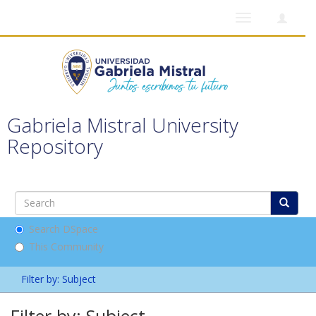
Toggle
navigation
Gabriela Mistral University
Repository
Search DSpace
This Community
Filter by: Subject