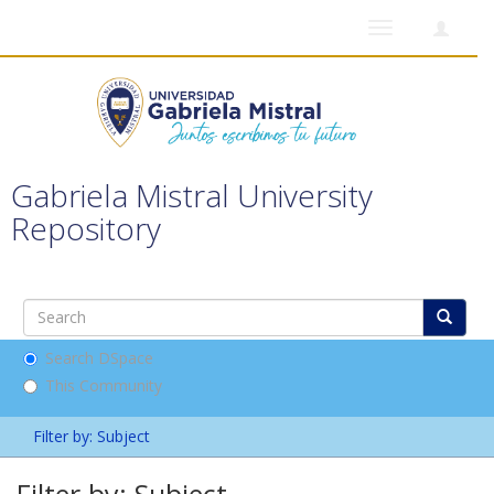
Toggle
navigation
Gabriela Mistral University
Repository
Search DSpace
This Community
Filter by: Subject