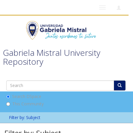
Toggle
navigation
Gabriela Mistral University
Repository
Search DSpace
This Community
Filter by: Subject