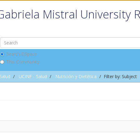
Gabriela Mistral University 
Search DSpace
This Community
 Salud
UCINF - Salud
Nutrición y Dietética
Filter by: Subject