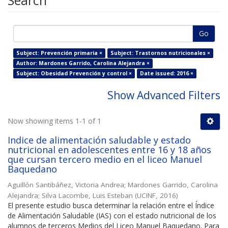
Search
Go
Subject: Prevención primaria ×
Subject: Trastornos nutricionales ×
Author: Mardones Garrido, Carolina Alejandra ×
Subject: Obesidad Prevención y control ×
Date issued: 2016 ×
Show Advanced Filters
Now showing items 1-1 of 1
Indice de alimentación saludable y estado
nutricional en adolescentes entre 16 y 18 años
que cursan tercero medio en el liceo Manuel
Baquedano
Aguillón Santibáñez, Victoria Andrea
;
Mardones Garrido, Carolina
Alejandra
;
Silva Lacombe, Luis Esteban
(
UCINF
,
2016
)
El presente estudio busca determinar la relación entre el Índice
de Alimentación Saludable (IAS) con el estado nutricional de los
alumnos de terceros Medios del Liceo Manuel Baquedano. Para