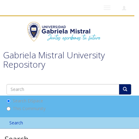
Toggle
navigation
Gabriela Mistral University
Repository
Search DSpace
This Community
Search