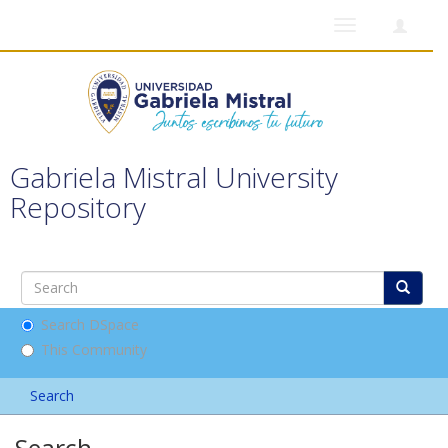
Toggle
navigation
Gabriela Mistral University
Repository
Search DSpace
This Community
Search