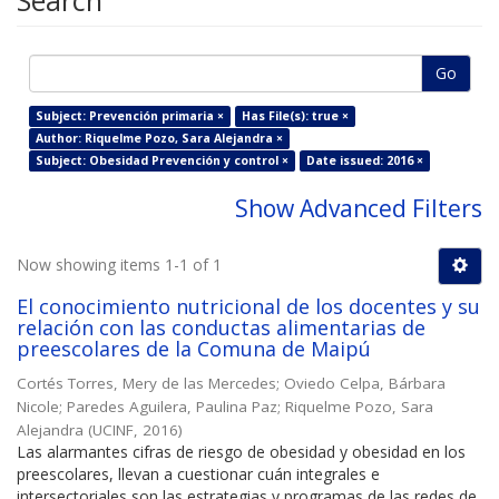
Search
Go
Subject: Prevención primaria ×
Has File(s): true ×
Author: Riquelme Pozo, Sara Alejandra ×
Subject: Obesidad Prevención y control ×
Date issued: 2016 ×
Show Advanced Filters
Now showing items 1-1 of 1
El conocimiento nutricional de los docentes y su
relación con las conductas alimentarias de
preescolares de la Comuna de Maipú
Cortés Torres, Mery de las Mercedes
;
Oviedo Celpa, Bárbara
Nicole
;
Paredes Aguilera, Paulina Paz
;
Riquelme Pozo, Sara
Alejandra
(
UCINF
,
2016
)
Las alarmantes cifras de riesgo de obesidad y obesidad en los
preescolares, llevan a cuestionar cuán integrales e
intersectoriales son las estrategias y programas de las redes de