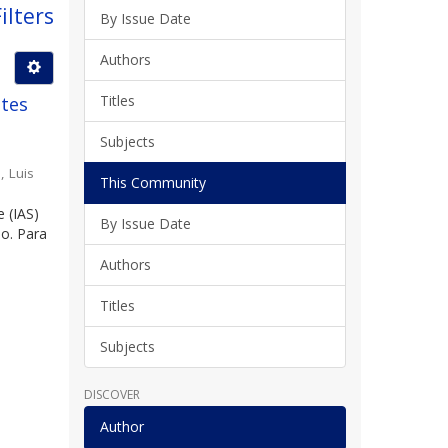
ilters
By Issue Date
Authors
Titles
ntes
Subjects
, Luis
This Community
e (IAS)
By Issue Date
no. Para
Authors
Titles
Subjects
DISCOVER
Author