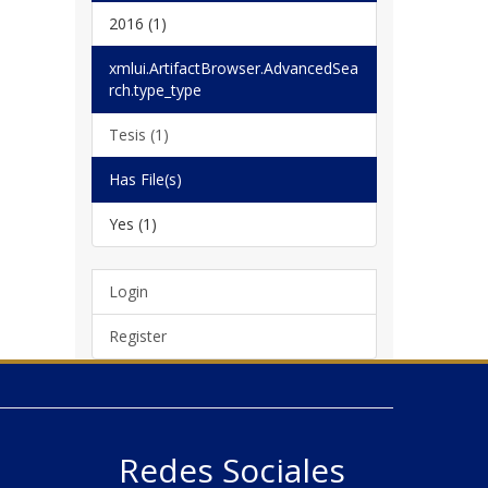
2016 (1)
xmlui.ArtifactBrowser.AdvancedSea
rch.type_type
Tesis (1)
Has File(s)
Yes (1)
Login
Register
Redes Sociales