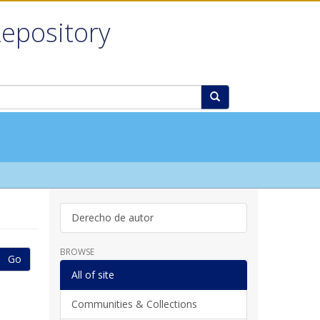
Repository
Derecho de autor
BROWSE
Go
All of site
Communities & Collections