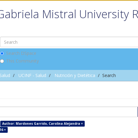
Gabriela Mistral University 
Search DSpace
This Community
 Salud
UCINF - Salud
Nutrición y Dietética
Search
Author: Mardones Garrido, Carolina Alejandra ×
16 ×