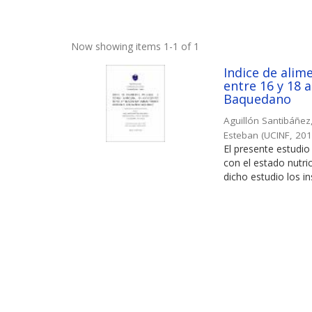
Now showing items 1-1 of 1
Indice de alim
entre 16 y 18 
Baquedano
Aguillón Santibáñez
Esteban
(
UCINF
,
20
El presente estudio
con el estado nutr
dicho estudio los in