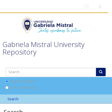
Toggle
navigation
Gabriela Mistral University
Repository
Search DSpace
This Community
Search