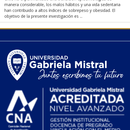
manera considerable, los malos hábitos y una vida sedentaria
han contribuido a altos índices de sobrepeso y obesidad. El
objetivo de la presente investigación es ...