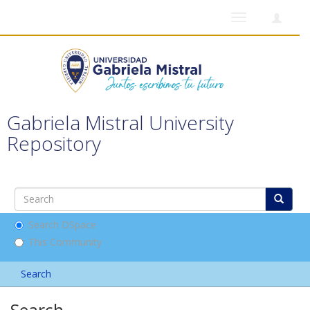
Toggle
navigation
Gabriela Mistral University
Repository
Search DSpace
This Community
Search