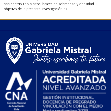
han contribuido a altos índices de sobrepeso y obesidad. El
objetivo de la presente investigación es ...