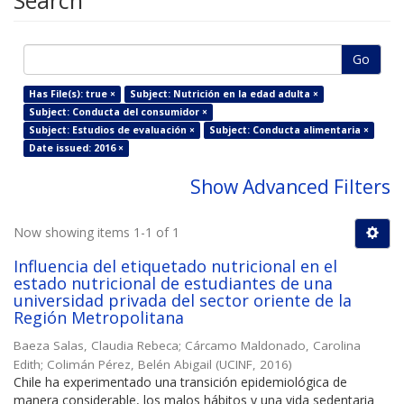
Search
Go
Has File(s): true ×
Subject: Nutrición en la edad adulta ×
Subject: Conducta del consumidor ×
Subject: Estudios de evaluación ×
Subject: Conducta alimentaria ×
Date issued: 2016 ×
Show Advanced Filters
Now showing items 1-1 of 1
Influencia del etiquetado nutricional en el
estado nutricional de estudiantes de una
universidad privada del sector oriente de la
Región Metropolitana
Baeza Salas, Claudia Rebeca
;
Cárcamo Maldonado, Carolina
Edith
;
Colimán Pérez, Belén Abigail
(
UCINF
,
2016
)
Chile ha experimentado una transición epidemiológica de
manera considerable, los malos hábitos y una vida sedentaria