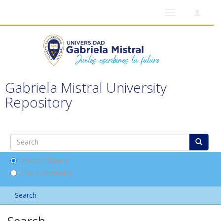
Toggle
navigation
Gabriela Mistral University
Repository
Search DSpace
This Community
Search