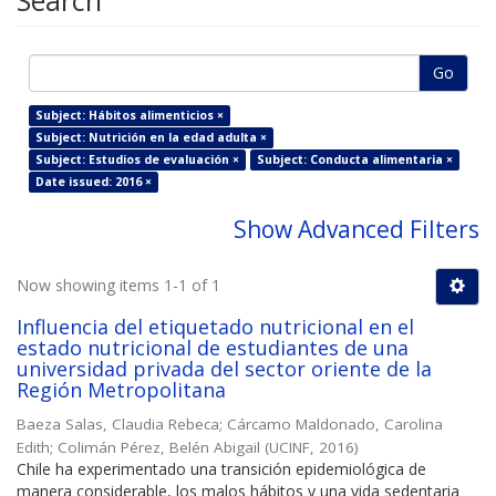
Search
Go
Subject: Hábitos alimenticios ×
Subject: Nutrición en la edad adulta ×
Subject: Estudios de evaluación ×
Subject: Conducta alimentaria ×
Date issued: 2016 ×
Show Advanced Filters
Now showing items 1-1 of 1
Influencia del etiquetado nutricional en el
estado nutricional de estudiantes de una
universidad privada del sector oriente de la
Región Metropolitana
Baeza Salas, Claudia Rebeca
;
Cárcamo Maldonado, Carolina
Edith
;
Colimán Pérez, Belén Abigail
(
UCINF
,
2016
)
Chile ha experimentado una transición epidemiológica de
manera considerable, los malos hábitos y una vida sedentaria