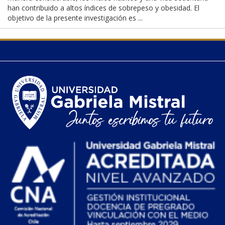
han contribuido a altos índices de sobrepeso y obesidad. El
objetivo de la presente investigación es ...