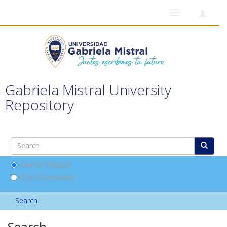
Toggle
navigation
Gabriela Mistral University
Repository
Search DSpace
This Community
Search