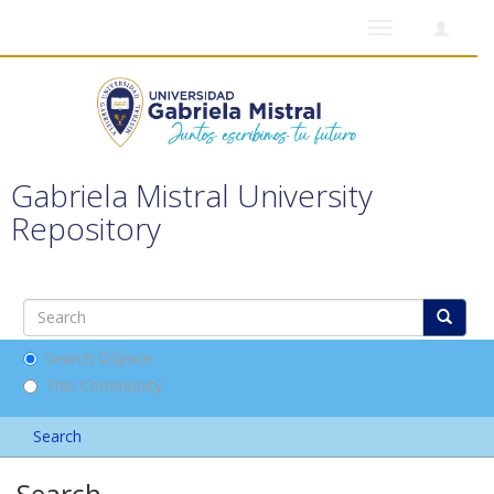
Toggle
navigation
Gabriela Mistral University
Repository
Search DSpace
This Community
Search