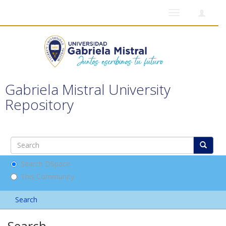
Toggle
navigation
Gabriela Mistral University
Repository
Search DSpace
This Community
Search