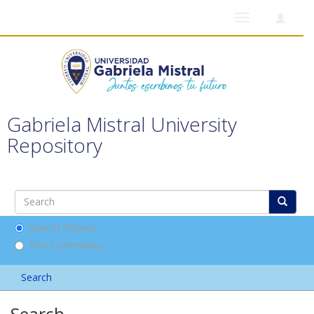
Toggle
navigation
Gabriela Mistral University
Repository
Search DSpace
This Community
Search