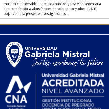
manera considerable, los malos hábitos y una vida sedentaria
han contribuido a altos índices de sobrepeso y obesidad. El
objetivo de la presente investigación es ...