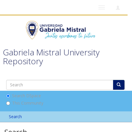
Toggle
navigation
Gabriela Mistral University
Repository
Search DSpace
This Community
Search