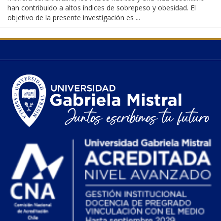
han contribuido a altos índices de sobrepeso y obesidad. El
objetivo de la presente investigación es ...