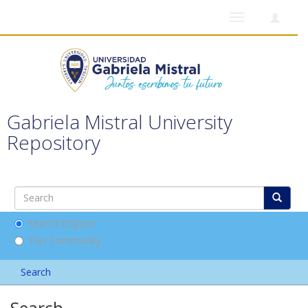
Toggle
navigation
Gabriela Mistral University
Repository
Search DSpace
This Community
Search