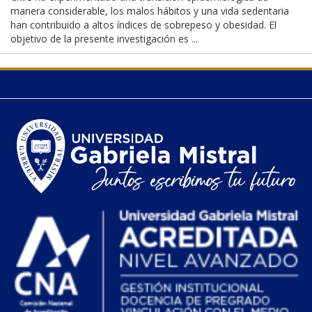
manera considerable, los malos hábitos y una vida sedentaria
han contribuido a altos índices de sobrepeso y obesidad. El
objetivo de la presente investigación es ...