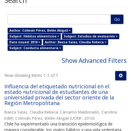
Search
Go
Author: Colimán Pérez, Belén Abigail ×
Subject: Hábitos alimenticios ×
Subject: Estudios de evaluación ×
Date issued: 2016 ×
Author: Baeza Salas, Claudia Rebeca ×
Subject: Conducta alimentaria ×
Show Advanced Filters
Now showing items 1-1 of 1
Influencia del etiquetado nutricional en el
estado nutricional de estudiantes de una
universidad privada del sector oriente de la
Región Metropolitana
Baeza Salas, Claudia Rebeca
;
Cárcamo Maldonado, Carolina
Edith
;
Colimán Pérez, Belén Abigail
(
UCINF
,
2016
)
Chile ha experimentado una transición epidemiológica de
manera considerable, los malos hábitos y una vida sedentaria