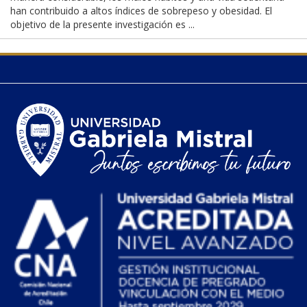
han contribuido a altos índices de sobrepeso y obesidad. El
objetivo de la presente investigación es ...