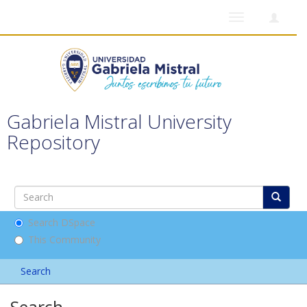
Toggle
navigation
Gabriela Mistral University
Repository
Search DSpace
This Community
Search