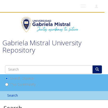
Toggle
navigation
Gabriela Mistral University
Repository
Search DSpace
This Community
Search