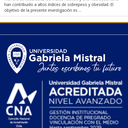
han contribuido a altos índices de sobrepeso y obesidad. El
objetivo de la presente investigación es ...