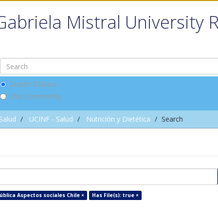
Gabriela Mistral University 
Search DSpace
This Community
 Salud
UCINF - Salud
Nutrición y Dietética
Search
ública Aspectos sociales Chile ×
Has File(s): true ×