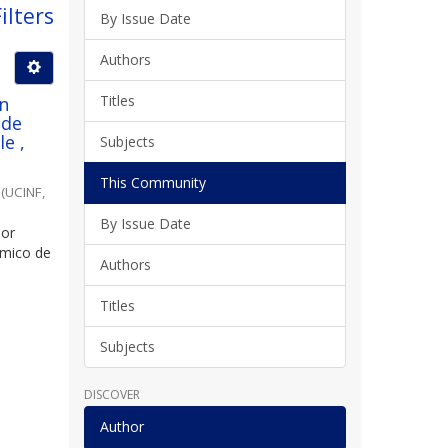
ilters
By Issue Date
Authors
Titles
ún
 de
e ,
Subjects
This Community
(
UCINF
,
By Issue Date
por
ómico de
Authors
Titles
Subjects
DISCOVER
Author