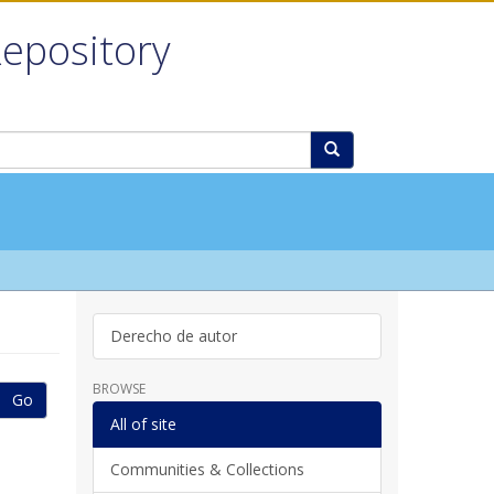
Repository
Derecho de autor
BROWSE
Go
All of site
Communities & Collections