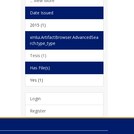
... View More
Date Issued
2015 (1)
xmlui.ArtifactBrowser.AdvancedSea
rch.type_type
Tesis (1)
Has File(s)
Yes (1)
Login
Register