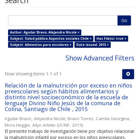
Search
Go
Author: Aguilar Bravo, Alejandra Nicole ×
Subject: Salud pública Aspectos sociales Chile ×
Has File(s): true ×
Subject: Alimentos para escolares ×
Date issued: 2015 ×
Show Advanced Filters
Now showing items 1-1 of 1
Relación de la malnutrición por exceso en niños
preescolares según hábitos alimentarios y
distinto nivel socioeconómico de la escuela de
lenguaje Divino Niño Jesús de la comuna de
Colina, Santiago de Chile , 2015
Aguilar Bravo, Alejandra Nicole
;
Bravo Torres, Camila Georgina
;
Mora Heggie, Ailyn Arlette
(
UCINF
,
2015
)
El presente trabajo de investigación tiene por objetivo relacionar
la malnutrición infantil por exceso en los niños preescolares,