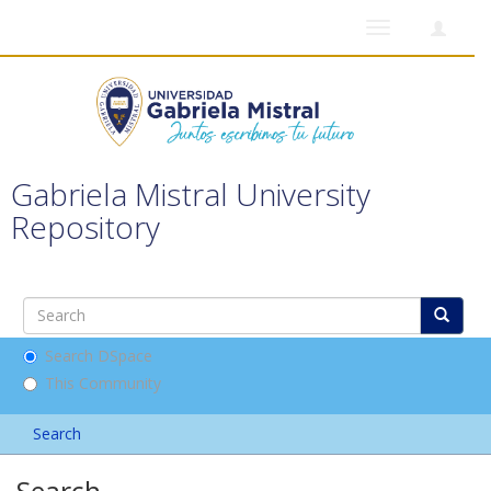
Toggle
navigation
Gabriela Mistral University
Repository
Search DSpace
This Community
Search