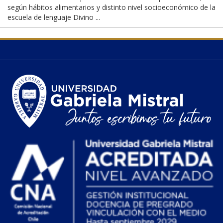
según hábitos alimentarios y distinto nivel socioeconómico de la
escuela de lenguaje Divino ...