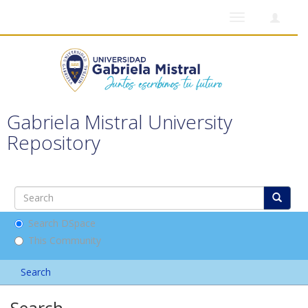
Toggle
navigation
Gabriela Mistral University
Repository
Search DSpace
This Community
Search