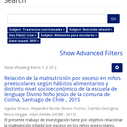
Search
Go
Subject: Trastornos nutricionales ×
Subject: Nutrición infantil ×
Has File(s): true ×
Subject: Alimentos para escolares ×
Date issued: 2015 ×
Show Advanced Filters
Now showing items 1-2 of 2
Relación de la malnutrición por exceso en niños
preescolares según hábitos alimentarios y
distinto nivel socioeconómico de la escuela de
lenguaje Divino Niño Jesús de la comuna de
Colina, Santiago de Chile , 2015
Aguilar Bravo, Alejandra Nicole
;
Bravo Torres, Camila Georgina
;
Mora Heggie, Ailyn Arlette
(
UCINF
,
2015
)
El presente trabajo de investigación tiene por objetivo relacionar
la malnutrición infantil por exceso en los niños preescolares,