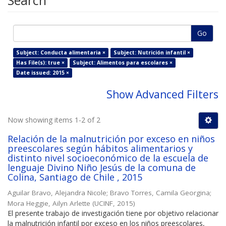
Search
Go
Subject: Conducta alimentaria ×
Subject: Nutrición infantil ×
Has File(s): true ×
Subject: Alimentos para escolares ×
Date issued: 2015 ×
Show Advanced Filters
Now showing items 1-2 of 2
Relación de la malnutrición por exceso en niños
preescolares según hábitos alimentarios y
distinto nivel socioeconómico de la escuela de
lenguaje Divino Niño Jesús de la comuna de
Colina, Santiago de Chile , 2015
Aguilar Bravo, Alejandra Nicole
;
Bravo Torres, Camila Georgina
;
Mora Heggie, Ailyn Arlette
(
UCINF
,
2015
)
El presente trabajo de investigación tiene por objetivo relacionar
la malnutrición infantil por exceso en los niños preescolares,