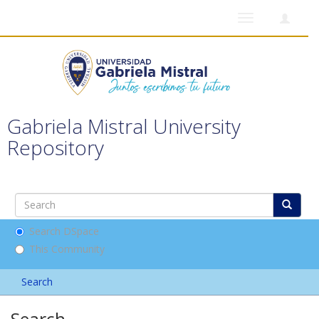
Toggle
navigation
Gabriela Mistral University
Repository
Search DSpace
This Community
Search