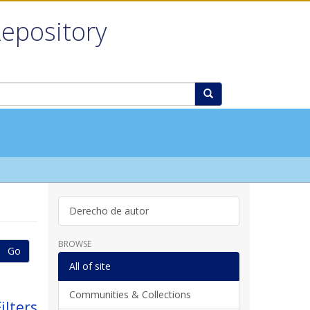
Repository
Derecho de autor
BROWSE
Go
All of site
Communities & Collections
ilters