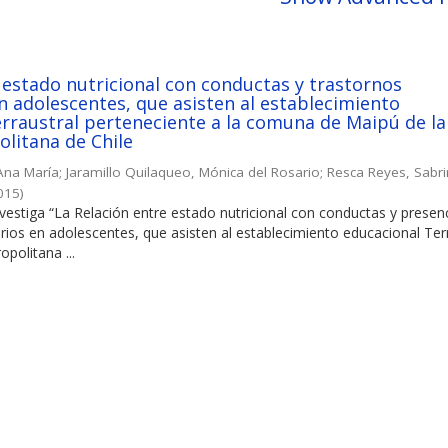
 estado nutricional con conductas y trastornos
n adolescentes, que asisten al establecimiento
rraustral perteneciente a la comuna de Maipú de la
litana de Chile
Ana María
;
Jaramillo Quilaqueo, Mónica del Rosario
;
Resca Reyes, Sabr
015
)
nvestiga “La Relación entre estado nutricional con conductas y presen
rios en adolescentes, que asisten al establecimiento educacional Terr
politana ...