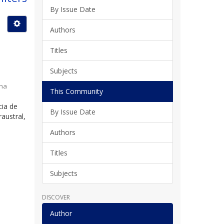
By Issue Date
Authors
Titles
Subjects
ina
This Community
cia de
By Issue Date
austral,
Authors
Titles
Subjects
DISCOVER
Author