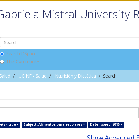
Gabriela Mistral University 
Search DSpace
This Community
 Salud
UCINF - Salud
Nutrición y Dietética
Search
e(s): true ×
Subject: Alimentos para escolares ×
Date issued: 2015 ×
Show Advanced F