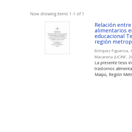
Now showing items 1-1 of 1
Relación entre
alimentarios e
educacional Te
región metropo
Bórquez Figueroa, 
Macarena
(
UCINF
,
2
La presente tesis i
trastornos alimenta
Maipú, Región Metro