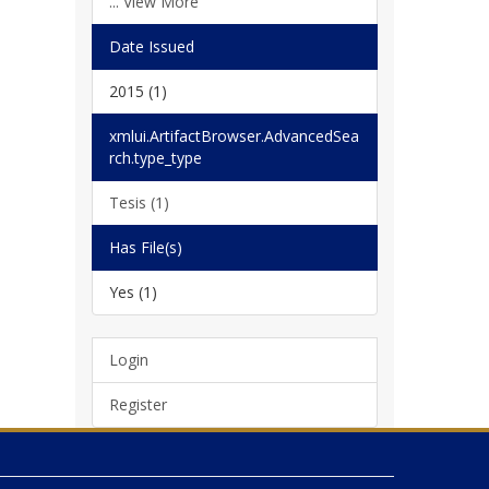
... View More
Date Issued
2015 (1)
xmlui.ArtifactBrowser.AdvancedSea
rch.type_type
Tesis (1)
Has File(s)
Yes (1)
Login
Register