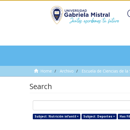
Home
Archivo
Escuela de Ciencias de la
Search
Subject: Nutrición infantil ×
Subject: Deportes ×
Has Fil