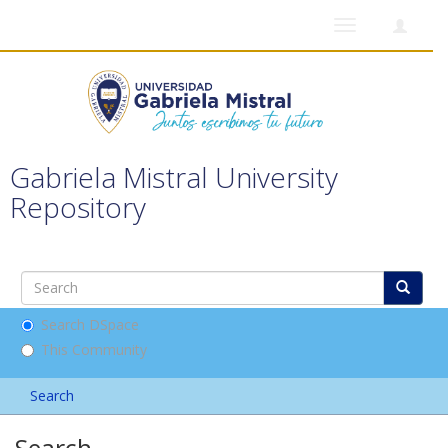
Toggle
navigation
Gabriela Mistral University
Repository
Search DSpace
This Community
Search