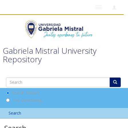
Toggle
navigation
Gabriela Mistral University
Repository
Search DSpace
This Community
Search