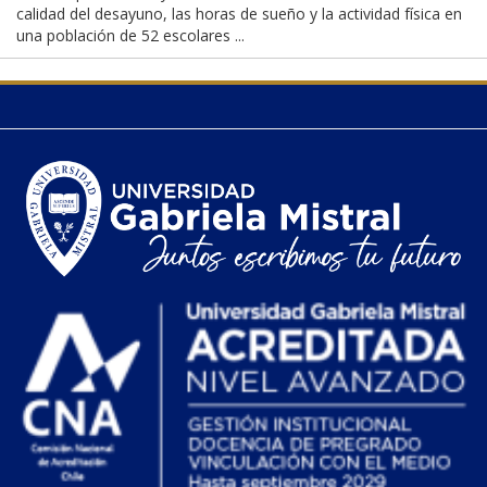
calidad del desayuno, las horas de sueño y la actividad física en
una población de 52 escolares ...