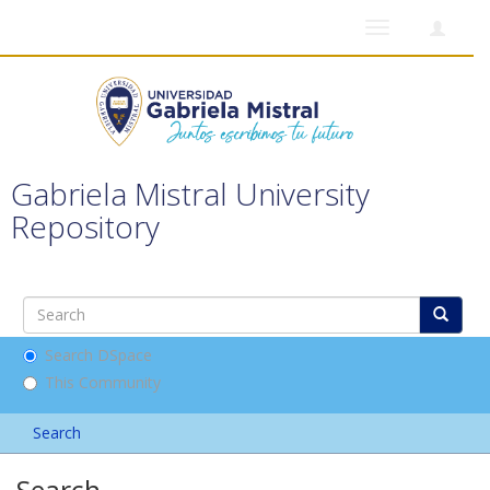
Toggle
navigation
Gabriela Mistral University
Repository
Search DSpace
This Community
Search