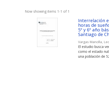
Now showing items 1-1 of 1
Interrelación e
horas de sueño,
5º y 6º año bá
Santiago de Ch
Vargas Mancilla, L
El estudio busca ver
como el estado nutri
una población de 52