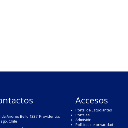
ontactos
Accesos
Portal de Estudiantes
Portales
ida Andrés Bello 1337, Providencia,
Admisión
iago, Chile
Políticas de privacidad