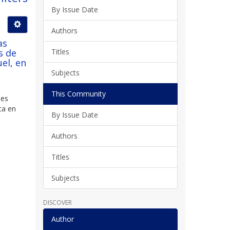
By Issue Date
Authors
as
s de
Titles
el, en
Subjects
This Community
les
ca en
By Issue Date
Authors
Titles
Subjects
DISCOVER
Author