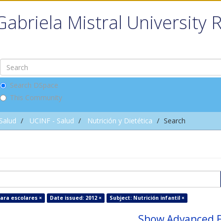
Gabriela Mistral University 
Search DSpace
This Community
 Salud
UCINF - Salud
Nutrición y Dietética
Search
ara escolares ×
Date issued: 2012 ×
Subject: Nutrición infantil ×
Show Advanced F