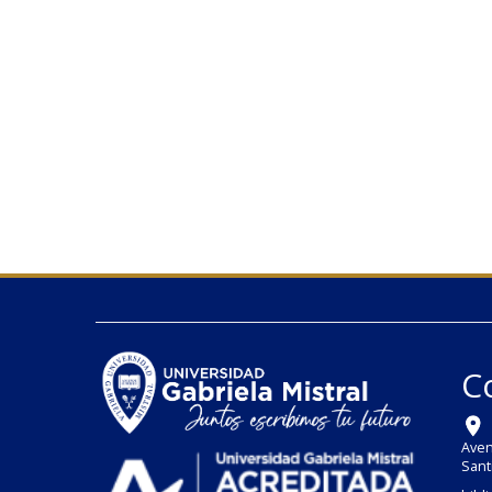
C
Aven
Sant