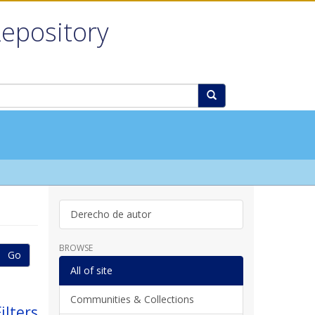
Repository
Derecho de autor
BROWSE
Go
All of site
Communities & Collections
ilters