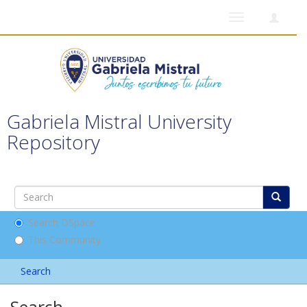
Toggle
navigation
Gabriela Mistral University
Repository
Search DSpace
This Community
Search