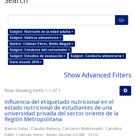
Search
Go
Subject: Nutrición en la edad adulta ×
Subject: Hábitos alimenticios ×
Author: Colimán Pérez, Belén Abigail ×
Subject: Conducta del consumidor ×
Subject: Estudios de evaluación ×
Subject: Conducta alimentaria ×
Date issued: 2016 ×
Show Advanced Filters
Now showing items 1-1 of 1
Influencia del etiquetado nutricional en el
estado nutricional de estudiantes de una
universidad privada del sector oriente de la
Región Metropolitana
Baeza Salas, Claudia Rebeca
;
Cárcamo Maldonado, Carolina
Edith
;
Colimán Pérez, Belén Abigail
(
UCINF
,
2016
)