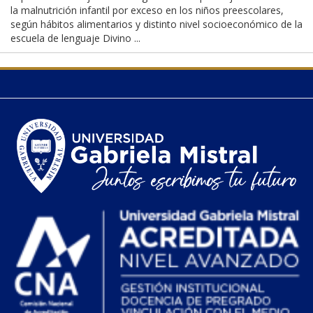
la malnutrición infantil por exceso en los niños preescolares,
según hábitos alimentarios y distinto nivel socioeconómico de la
escuela de lenguaje Divino ...