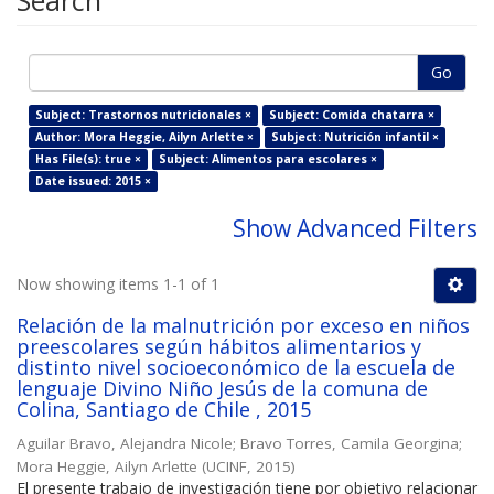
Search
Go
Subject: Trastornos nutricionales ×
Subject: Comida chatarra ×
Author: Mora Heggie, Ailyn Arlette ×
Subject: Nutrición infantil ×
Has File(s): true ×
Subject: Alimentos para escolares ×
Date issued: 2015 ×
Show Advanced Filters
Now showing items 1-1 of 1
Relación de la malnutrición por exceso en niños
preescolares según hábitos alimentarios y
distinto nivel socioeconómico de la escuela de
lenguaje Divino Niño Jesús de la comuna de
Colina, Santiago de Chile , 2015
Aguilar Bravo, Alejandra Nicole
;
Bravo Torres, Camila Georgina
;
Mora Heggie, Ailyn Arlette
(
UCINF
,
2015
)
El presente trabajo de investigación tiene por objetivo relacionar