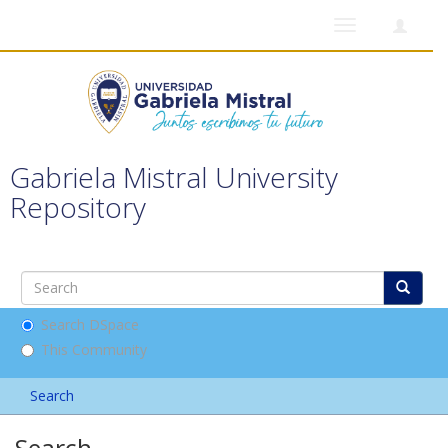
Toggle
navigation
Gabriela Mistral University
Repository
Search DSpace
This Community
Search