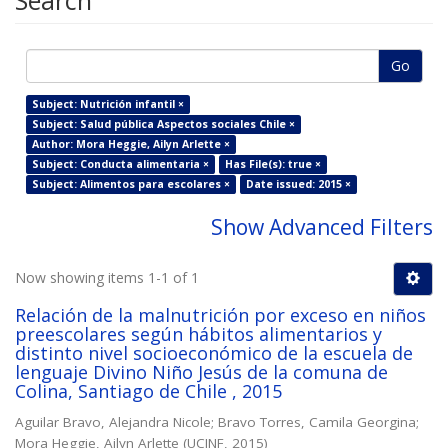
Search
Go
Subject: Nutrición infantil ×
Subject: Salud pública Aspectos sociales Chile ×
Author: Mora Heggie, Ailyn Arlette ×
Subject: Conducta alimentaria ×
Has File(s): true ×
Subject: Alimentos para escolares ×
Date issued: 2015 ×
Show Advanced Filters
Now showing items 1-1 of 1
Relación de la malnutrición por exceso en niños
preescolares según hábitos alimentarios y
distinto nivel socioeconómico de la escuela de
lenguaje Divino Niño Jesús de la comuna de
Colina, Santiago de Chile , 2015
Aguilar Bravo, Alejandra Nicole
;
Bravo Torres, Camila Georgina
;
Mora Heggie, Ailyn Arlette
(
UCINF
,
2015
)