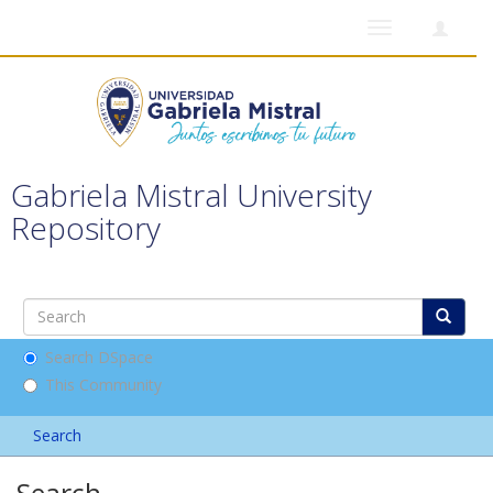
Toggle
navigation
Gabriela Mistral University
Repository
Search DSpace
This Community
Search