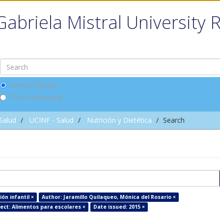
Gabriela Mistral University 
Search DSpace
This Community
 Salud
UCINF - Salud
Nutrición y Dietética
Search
ión infantil ×
Author: Jaramillo Quilaqueo, Mónica del Rosario ×
ect: Alimentos para escolares ×
Date issued: 2015 ×