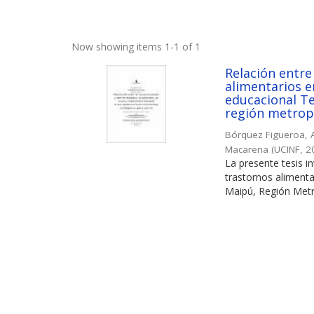
Now showing items 1-1 of 1
Relación entre
alimentarios e
educacional Te
región metropo
Bórquez Figueroa, 
Macarena
(
UCINF
,
2
La presente tesis i
trastornos alimenta
Maipú, Región Metro