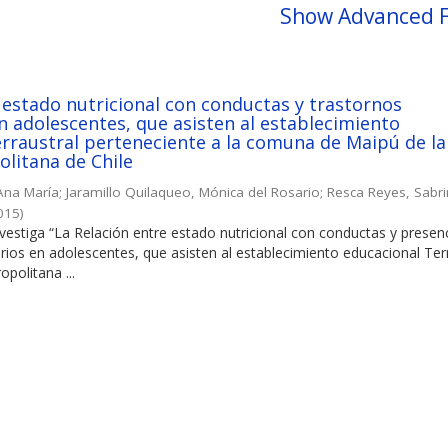
Show Advanced F
 estado nutricional con conductas y trastornos
n adolescentes, que asisten al establecimiento
rraustral perteneciente a la comuna de Maipú de la
litana de Chile
Ana María
;
Jaramillo Quilaqueo, Mónica del Rosario
;
Resca Reyes, Sabr
015
)
nvestiga “La Relación entre estado nutricional con conductas y presen
rios en adolescentes, que asisten al establecimiento educacional Terr
politana ...