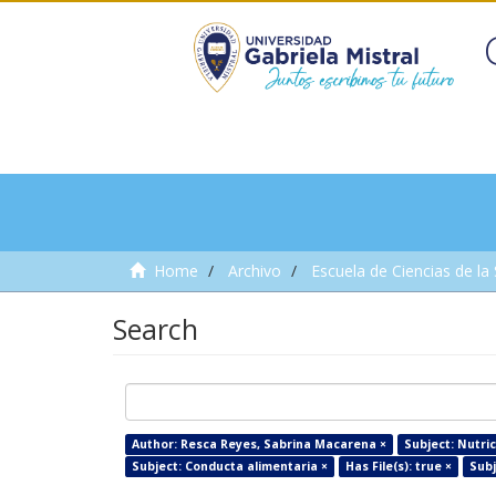
Home
Archivo
Escuela de Ciencias de la
Search
Author: Resca Reyes, Sabrina Macarena ×
Subject: Nutric
Subject: Conducta alimentaria ×
Has File(s): true ×
Subj