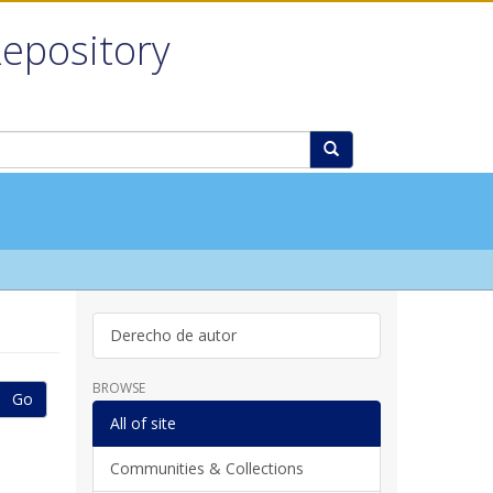
Repository
Derecho de autor
BROWSE
Go
All of site
Communities & Collections