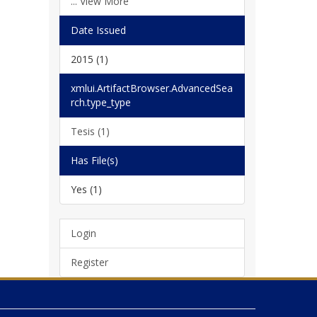
... View More
Date Issued
2015 (1)
xmlui.ArtifactBrowser.AdvancedSea
rch.type_type
Tesis (1)
Has File(s)
Yes (1)
Login
Register