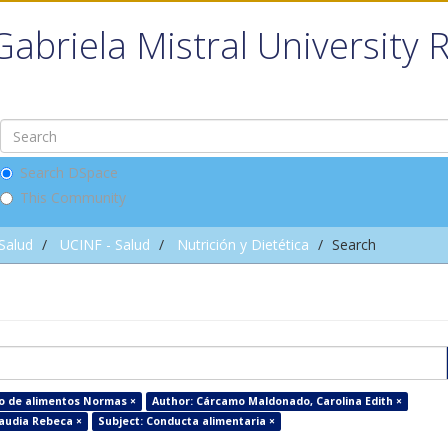
Gabriela Mistral University 
Search DSpace
This Community
 Salud
UCINF - Salud
Nutrición y Dietética
Search
do de alimentos Normas ×
Author: Cárcamo Maldonado, Carolina Edith ×
laudia Rebeca ×
Subject: Conducta alimentaria ×