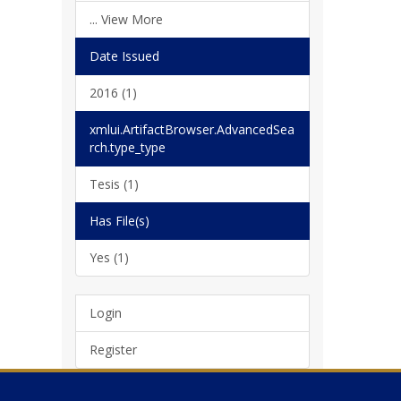
... View More
Date Issued
2016 (1)
xmlui.ArtifactBrowser.AdvancedSea
rch.type_type
Tesis (1)
Has File(s)
Yes (1)
Login
Register