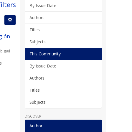
ilters
By Issue Date
Authors
Titles
gión
Subjects
bigail
This Community
s
By Issue Date
l
Authors
Titles
Subjects
DISCOVER
Author