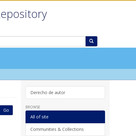
Repository
Derecho de autor
BROWSE
Go
All of site
Communities & Collections