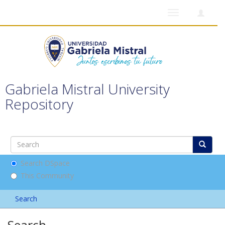
Toggle
navigation
Gabriela Mistral University
Repository
Search DSpace
This Community
Search