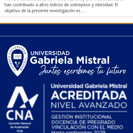
han contribuido a altos índices de sobrepeso y obesidad. El
objetivo de la presente investigación es ...