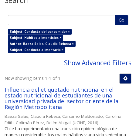
Search
Go
Subject: Conducta del consumidor ×
Subject: Hábitos alimenticios ×
Author: Baeza Salas, Claudia Rebeca ×
Subject: Conducta alimentaria ×
Show Advanced Filters
Now showing items 1-1 of 1
Influencia del etiquetado nutricional en el
estado nutricional de estudiantes de una
universidad privada del sector oriente de la
Región Metropolitana
Baeza Salas, Claudia Rebeca
;
Cárcamo Maldonado, Carolina
Edith
;
Colimán Pérez, Belén Abigail
(
UCINF
,
2016
)
Chile ha experimentado una transición epidemiológica de
manera considerable, los malos hábitos y una vida sedentaria