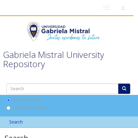
Toggle
navigation
Gabriela Mistral University
Repository
Search DSpace
This Community
Search