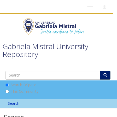
Toggle
navigation
Gabriela Mistral University
Repository
Search DSpace
This Community
Search