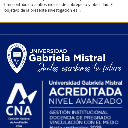
han contribuido a altos índices de sobrepeso y obesidad. El
objetivo de la presente investigación es ...