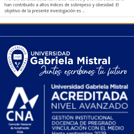
han contribuido a altos índices de sobrepeso y obesidad. El
objetivo de la presente investigación es ...