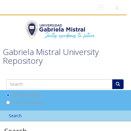
Toggle
navigation
Gabriela Mistral University
Repository
Search DSpace
This Community
Search