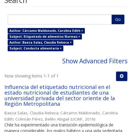
Search
Go
Author: Cárcamo Maldonado, Carolina Edith ×
Subject: Etiquetado de alimentos Normas ×
Author: Baeza Salas, Claudia Rebeca ×
Subject: Conducta alimentaria ×
Show Advanced Filters
Now showing items 1-1 of 1
Influencia del etiquetado nutricional en el
estado nutricional de estudiantes de una
universidad privada del sector oriente de la
Región Metropolitana
Baeza Salas, Claudia Rebeca
;
Cárcamo Maldonado, Carolina
Edith
;
Colimán Pérez, Belén Abigail
(
UCINF
,
2016
)
Chile ha experimentado una transición epidemiológica de
manera considerable, los malos hábitos y una vida sedentaria