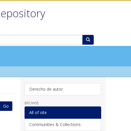
Repository
Derecho de autor
BROWSE
Go
All of site
Communities & Collections