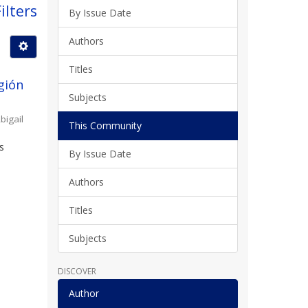
ilters
By Issue Date
Authors
Titles
gión
Subjects
bigail
This Community
s
By Issue Date
l
Authors
Titles
Subjects
DISCOVER
Author