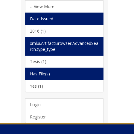
... View More
Date Issued
2016 (1)
xmlui.ArtifactBrowser.AdvancedSea
rch.type_type
Tesis (1)
Has File(s)
Yes (1)
Login
Register