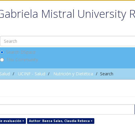
Gabriela Mistral University 
Search DSpace
This Community
 Salud
UCINF - Salud
Nutrición y Dietética
Search
de evaluación ×
Author: Baeza Salas, Claudia Rebeca ×