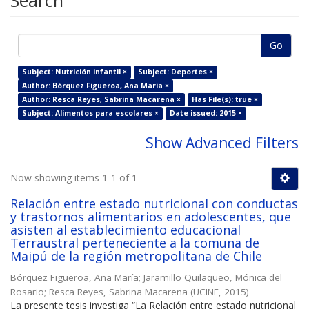
Search
Go
Subject: Nutrición infantil ×
Subject: Deportes ×
Author: Bórquez Figueroa, Ana María ×
Author: Resca Reyes, Sabrina Macarena ×
Has File(s): true ×
Subject: Alimentos para escolares ×
Date issued: 2015 ×
Show Advanced Filters
Now showing items 1-1 of 1
Relación entre estado nutricional con conductas
y trastornos alimentarios en adolescentes, que
asisten al establecimiento educacional
Terraustral perteneciente a la comuna de
Maipú de la región metropolitana de Chile
Bórquez Figueroa, Ana María
;
Jaramillo Quilaqueo, Mónica del
Rosario
;
Resca Reyes, Sabrina Macarena
(
UCINF
,
2015
)
La presente tesis investiga “La Relación entre estado nutricional