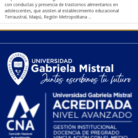
con conductas y presencia de trastornos alimentarios en
adolescentes, que asisten al establecimiento educacional
Terraustral, Maipú, Región Metropolitana ...