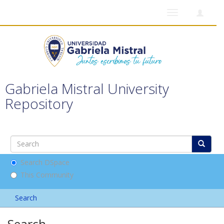
Toggle
navigation
Gabriela Mistral University
Repository
Search DSpace
This Community
Search