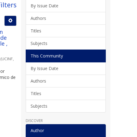
ilters
By Issue Date
Authors
Titles
ún
 de
e ,
Subjects
This Community
(
UCINF
,
By Issue Date
por
ómico de
Authors
Titles
Subjects
DISCOVER
Author