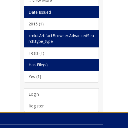
... View More
Date Issued
2015 (1)
xmlui.ArtifactBrowser.AdvancedSea
rch.type_type
Tesis (1)
Has File(s)
Yes (1)
Login
Register