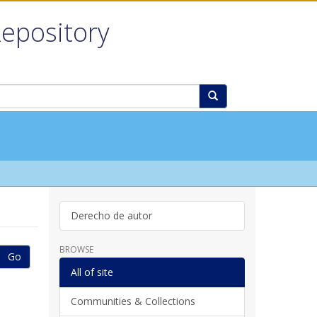
Repository
Derecho de autor
BROWSE
Go
All of site
Communities & Collections