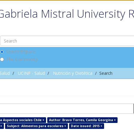
Gabriela Mistral University 
Search DSpace
This Community
 Salud
UCINF - Salud
Nutrición y Dietética
Search
a Aspectos sociales Chile ×
Author: Bravo Torres, Camila Georgina ×
 ×
Subject: Alimentos para escolares ×
Date issued: 2015 ×