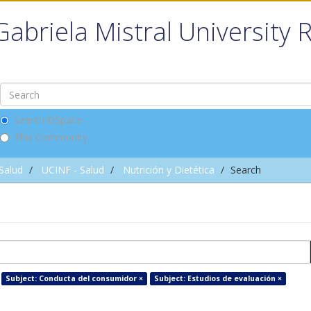
Gabriela Mistral University 
Search DSpace
This Community
 Salud
UCINF - Salud
Nutrición y Dietética
Search
Subject: Conducta del consumidor ×
Subject: Estudios de evaluación ×