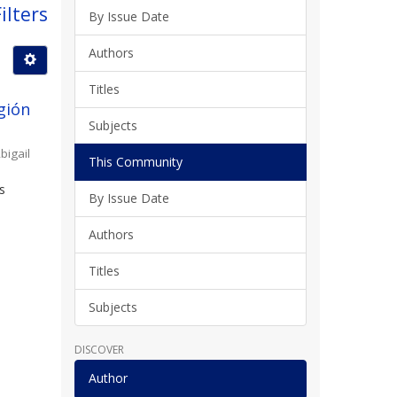
ilters
By Issue Date
Authors
Titles
gión
Subjects
bigail
This Community
s
By Issue Date
l
Authors
Titles
Subjects
DISCOVER
Author