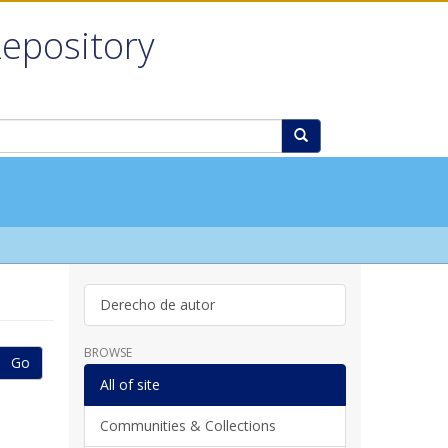
Repository
Derecho de autor
BROWSE
Go
All of site
Communities & Collections