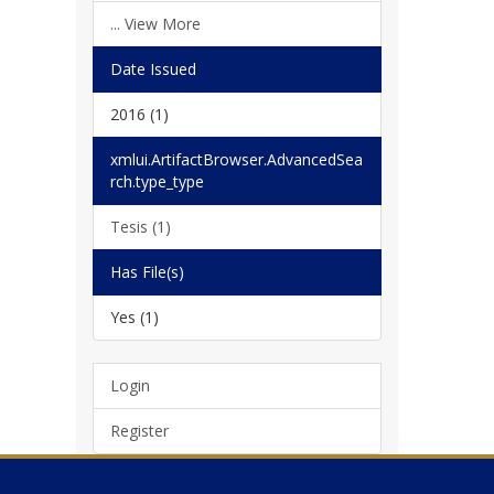
... View More
Date Issued
2016 (1)
xmlui.ArtifactBrowser.AdvancedSea
rch.type_type
Tesis (1)
Has File(s)
Yes (1)
Login
Register