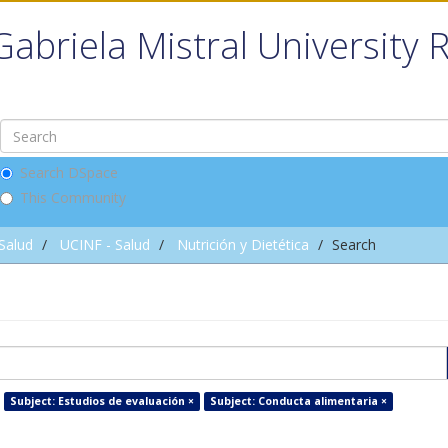
Gabriela Mistral University 
Search DSpace
This Community
 Salud
UCINF - Salud
Nutrición y Dietética
Search
Subject: Estudios de evaluación ×
Subject: Conducta alimentaria ×