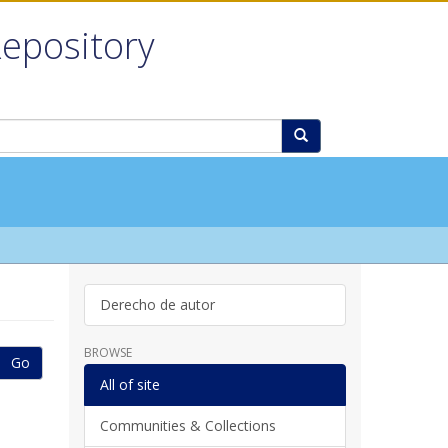
Repository
Derecho de autor
BROWSE
Go
All of site
Communities & Collections