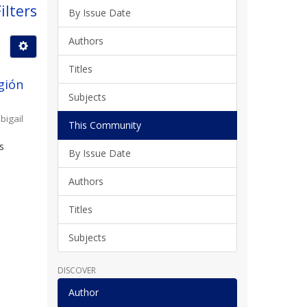
ilters
By Issue Date
Authors
Titles
gión
Subjects
bigail
This Community
s
By Issue Date
l
Authors
Titles
Subjects
DISCOVER
Author