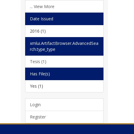
... View More
Date Issued
2016 (1)
xmlui.ArtifactBrowser.AdvancedSea
rch.type_type
Tesis (1)
Has File(s)
Yes (1)
Login
Register