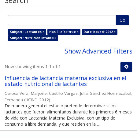
Search
Go
Subject: Lactantes ×
Has File(s): true ×
Date issued: 2012 ×
Subject: Nutrición infantil ×
Show Advanced Filters
Now showing items 1-1 of 1
Influencia de lactancia materna exclusiva en el
estado nutricional de lactantes
Caroca Vera, Marjorie
;
Castillo Vargas, Julia
;
Sánchez Hormazábal,
Fernanda
(
UCINF
,
2012
)
De manera general el estudio pretende determinar si los
lactantes que fueron alimentados durante los primeros 6 meses
de vida con Lactancia Materna Exclusiva, con un tipo de
consumo a libre demanda, y que residen en la ...