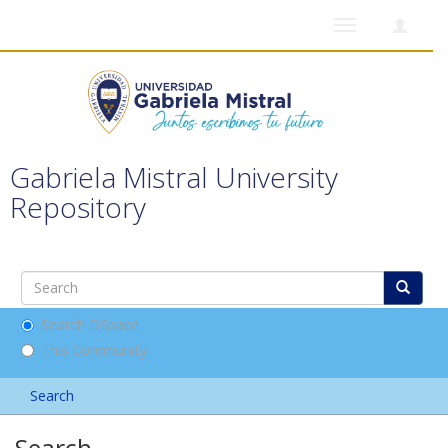
Toggle
navigation
Gabriela Mistral University
Repository
Search DSpace
This Community
Search