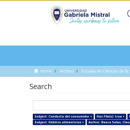
Home
Archivo
Escuela de Ciencias de la
Search
Subject: Conducta del consumidor ×
Has File(s): true ×
Subject: Hábitos alimenticios ×
Author: Baeza Salas, Clau