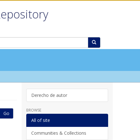
Repository
Derecho de autor
BROWSE
Go
All of site
Communities & Collections