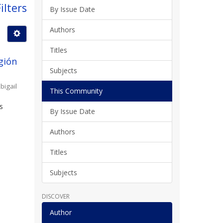
ilters
By Issue Date
Authors
Titles
gión
Subjects
bigail
This Community
s
By Issue Date
l
Authors
Titles
Subjects
DISCOVER
Author