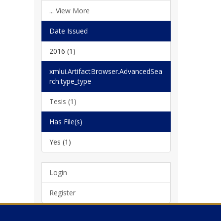
... View More
Date Issued
2016 (1)
xmlui.ArtifactBrowser.AdvancedSea
rch.type_type
Tesis (1)
Has File(s)
Yes (1)
Login
Register