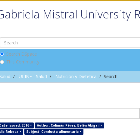
Gabriela Mistral University 
Search DSpace
This Community
 Salud
UCINF - Salud
Nutrición y Dietética
Search
Date issued: 2016 ×
Author: Colimán Pérez, Belén Abigail ×
dia Rebeca ×
Subject: Conducta alimentaria ×