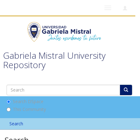
Toggle
navigation
Gabriela Mistral University
Repository
Search DSpace
This Community
Search