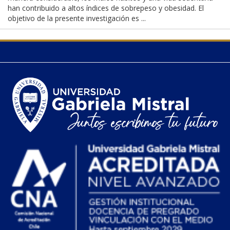
han contribuido a altos índices de sobrepeso y obesidad. El
objetivo de la presente investigación es ...