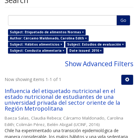
Search
Go
Subject: Etiquetado de alimentos Normas ×
Author: Cárcamo Maldonado, Carolina Edith ×
Subject: Hábitos alimenticios ×
Subject: Estudios de evaluación ×
Subject: Conducta alimentaria ×
Date issued: 2016 ×
Show Advanced Filters
Now showing items 1-1 of 1
Influencia del etiquetado nutricional en el
estado nutricional de estudiantes de una
universidad privada del sector oriente de la
Región Metropolitana
Baeza Salas, Claudia Rebeca
;
Cárcamo Maldonado, Carolina
Edith
;
Colimán Pérez, Belén Abigail
(
UCINF
,
2016
)
Chile ha experimentado una transición epidemiológica de
manera considerable, los malos hábitos y una vida sedentaria