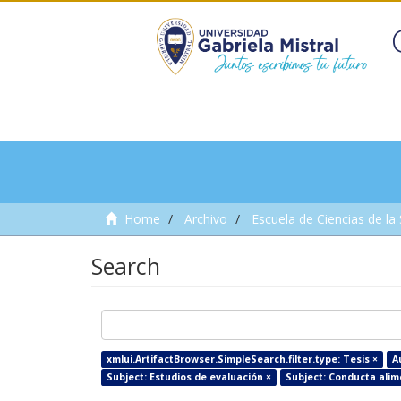
Home
Archivo
Escuela de Ciencias de la
Search
xmlui.ArtifactBrowser.SimpleSearch.filter.type: Tesis ×
A
Subject: Estudios de evaluación ×
Subject: Conducta alim