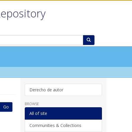
Repository
Derecho de autor
BROWSE
Go
All of site
Communities & Collections