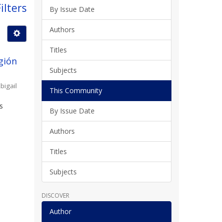
ilters
By Issue Date
Authors
Titles
gión
Subjects
bigail
This Community
s
By Issue Date
l
Authors
Titles
Subjects
DISCOVER
Author