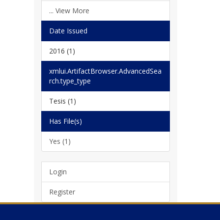
... View More
Date Issued
2016 (1)
xmlui.ArtifactBrowser.AdvancedSea
rch.type_type
Tesis (1)
Has File(s)
Yes (1)
Login
Register