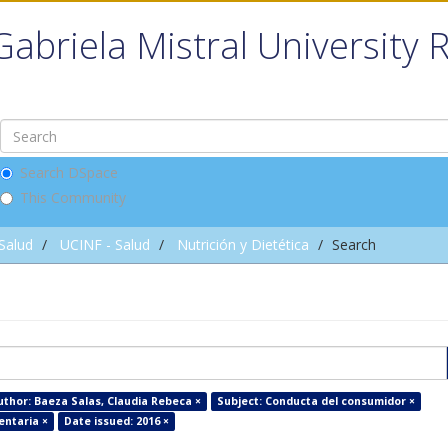
Gabriela Mistral University 
Search DSpace
This Community
 Salud
UCINF - Salud
Nutrición y Dietética
Search
uthor: Baeza Salas, Claudia Rebeca ×
Subject: Conducta del consumidor ×
entaria ×
Date issued: 2016 ×