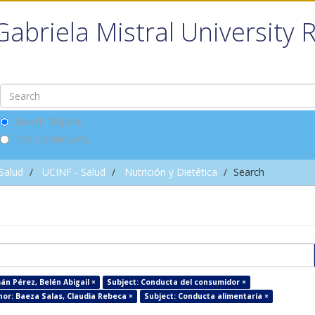
Gabriela Mistral University 
Search DSpace
This Community
 Salud
UCINF - Salud
Nutrición y Dietética
Search
án Pérez, Belén Abigail ×
Subject: Conducta del consumidor ×
hor: Baeza Salas, Claudia Rebeca ×
Subject: Conducta alimentaria ×