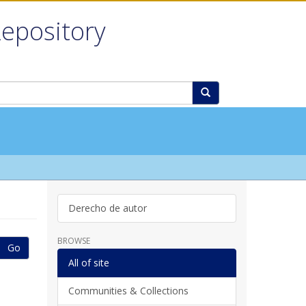
Repository
Derecho de autor
BROWSE
Go
All of site
Communities & Collections