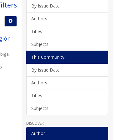
ilters
By Issue Date
Authors
Titles
gión
Subjects
bigail
This Community
s
By Issue Date
l
Authors
Titles
Subjects
DISCOVER
Author