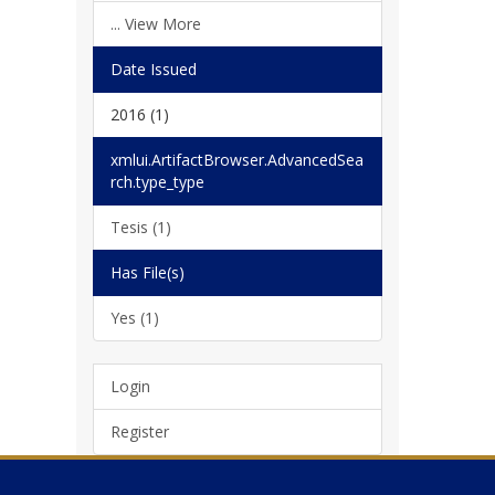
... View More
Date Issued
2016 (1)
xmlui.ArtifactBrowser.AdvancedSea
rch.type_type
Tesis (1)
Has File(s)
Yes (1)
Login
Register