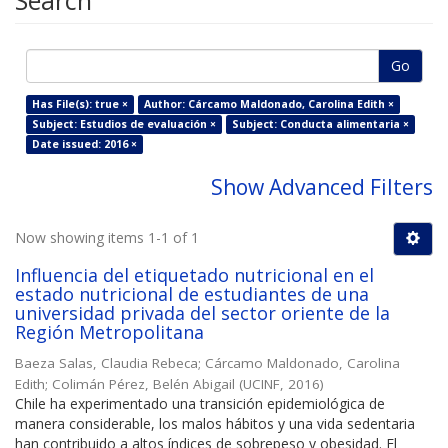
Search
Go
Has File(s): true ×
Author: Cárcamo Maldonado, Carolina Edith ×
Subject: Estudios de evaluación ×
Subject: Conducta alimentaria ×
Date issued: 2016 ×
Show Advanced Filters
Now showing items 1-1 of 1
Influencia del etiquetado nutricional en el
estado nutricional de estudiantes de una
universidad privada del sector oriente de la
Región Metropolitana
Baeza Salas, Claudia Rebeca
;
Cárcamo Maldonado, Carolina
Edith
;
Colimán Pérez, Belén Abigail
(
UCINF
,
2016
)
Chile ha experimentado una transición epidemiológica de
manera considerable, los malos hábitos y una vida sedentaria
han contribuido a altos índices de sobrepeso y obesidad. El