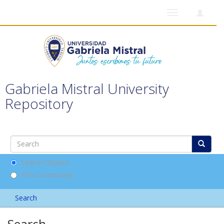
Toggle
navigation
Gabriela Mistral University
Repository
Search DSpace
This Community
Search