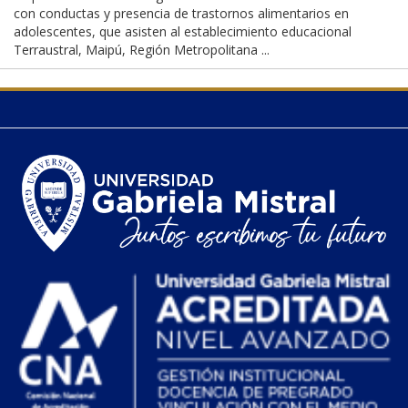
con conductas y presencia de trastornos alimentarios en
adolescentes, que asisten al establecimiento educacional
Terraustral, Maipú, Región Metropolitana ...