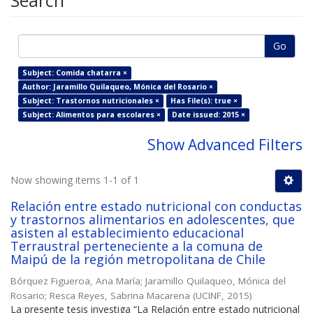
Search
Go
Subject: Comida chatarra ×
Author: Jaramillo Quilaqueo, Mónica del Rosario ×
Subject: Trastornos nutricionales ×
Has File(s): true ×
Subject: Alimentos para escolares ×
Date issued: 2015 ×
Show Advanced Filters
Now showing items 1-1 of 1
Relación entre estado nutricional con conductas
y trastornos alimentarios en adolescentes, que
asisten al establecimiento educacional
Terraustral perteneciente a la comuna de
Maipú de la región metropolitana de Chile
Bórquez Figueroa, Ana María
;
Jaramillo Quilaqueo, Mónica del
Rosario
;
Resca Reyes, Sabrina Macarena
(
UCINF
,
2015
)
La presente tesis investiga “La Relación entre estado nutricional