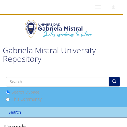
Toggle
navigation
Gabriela Mistral University
Repository
Search DSpace
This Community
Search