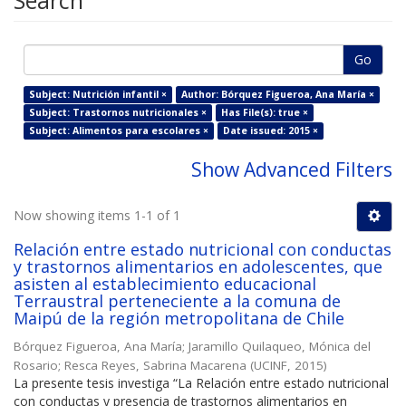
Search
Go
Subject: Nutrición infantil ×
Author: Bórquez Figueroa, Ana María ×
Subject: Trastornos nutricionales ×
Has File(s): true ×
Subject: Alimentos para escolares ×
Date issued: 2015 ×
Show Advanced Filters
Now showing items 1-1 of 1
Relación entre estado nutricional con conductas
y trastornos alimentarios en adolescentes, que
asisten al establecimiento educacional
Terraustral perteneciente a la comuna de
Maipú de la región metropolitana de Chile
Bórquez Figueroa, Ana María
;
Jaramillo Quilaqueo, Mónica del
Rosario
;
Resca Reyes, Sabrina Macarena
(
UCINF
,
2015
)
La presente tesis investiga “La Relación entre estado nutricional
con conductas y presencia de trastornos alimentarios en