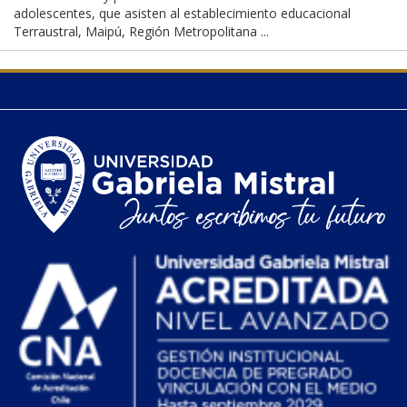
adolescentes, que asisten al establecimiento educacional
Terraustral, Maipú, Región Metropolitana ...