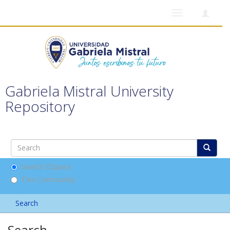
Toggle
navigation
Gabriela Mistral University
Repository
Search DSpace
This Community
Search